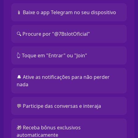
📱 Baixe o app Telegram no seu dispositivo
🔍 Procure por "@7BslotOficial"
👆 Toque em "Entrar" ou "Join"
🔔 Ative as notificações para não perder
nada
💬 Participe das conversas e interaja
🎁 Receba bônus exclusivos
automaticamente