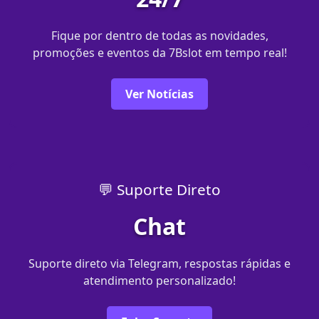
Fique por dentro de todas as novidades,
promoções e eventos da 7Bslot em tempo real!
Ver Notícias
💬 Suporte Direto
Chat
Suporte direto via Telegram, respostas rápidas e
atendimento personalizado!