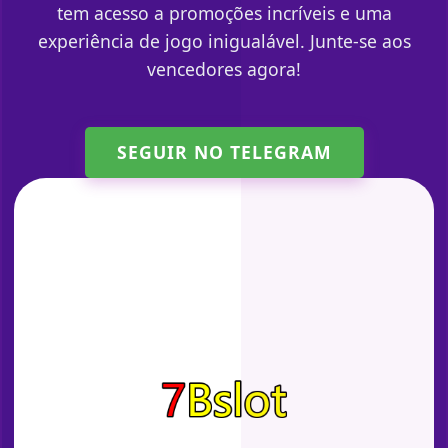
tem acesso a promoções incríveis e uma
experiência de jogo inigualável. Junte-se aos
vencedores agora!
SEGUIR NO TELEGRAM