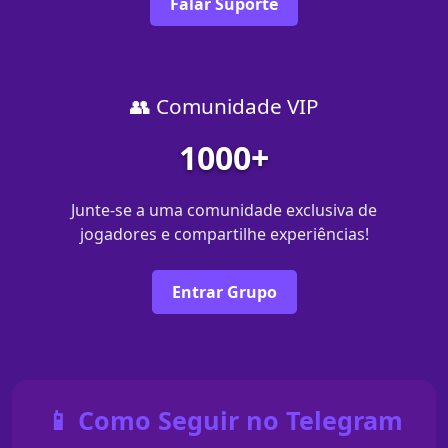
Falar Suporte
👥 Comunidade VIP
1000+
Junte-se a uma comunidade exclusiva de
jogadores e compartilhe experiências!
Entrar Grupo
📱 Como Seguir no Telegram