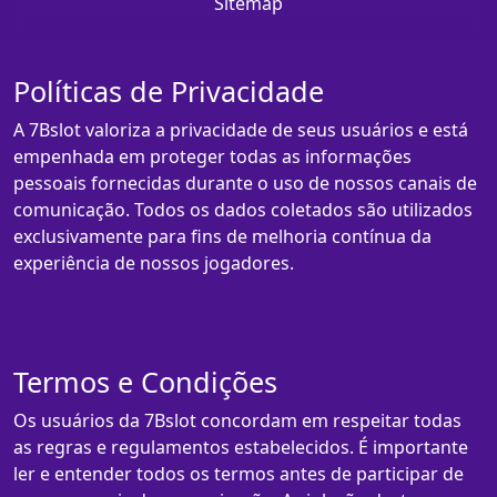
Sitemap
Políticas de Privacidade
A 7Bslot valoriza a privacidade de seus usuários e está
empenhada em proteger todas as informações
pessoais fornecidas durante o uso de nossos canais de
comunicação. Todos os dados coletados são utilizados
exclusivamente para fins de melhoria contínua da
experiência de nossos jogadores.
Termos e Condições
Os usuários da 7Bslot concordam em respeitar todas
as regras e regulamentos estabelecidos. É importante
ler e entender todos os termos antes de participar de