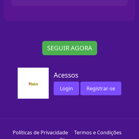
SEGUIR AGORA
Acessos
Login
Registrar-se
Políticas de Privacidade
Termos e Condições