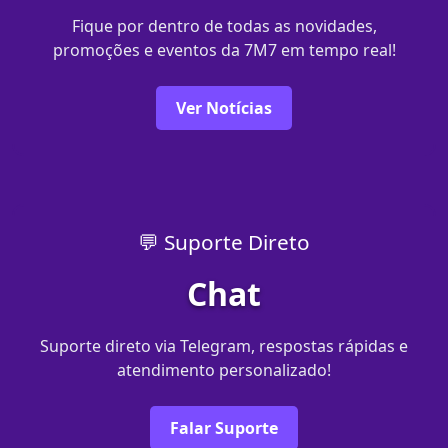
Fique por dentro de todas as novidades,
promoções e eventos da 7M7 em tempo real!
Ver Notícias
💬 Suporte Direto
Chat
Suporte direto via Telegram, respostas rápidas e
atendimento personalizado!
Falar Suporte