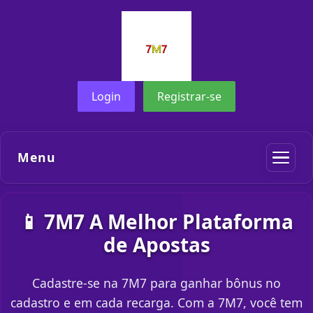
Login
Registrar-se
Menu
📱 7M7 A Melhor Plataforma
de Apostas
Cadastre-se na 7M7 para ganhar bônus no
cadastro e em cada recarga. Com a 7M7, você tem