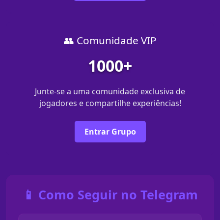
👥 Comunidade VIP
1000+
Junte-se a uma comunidade exclusiva de
jogadores e compartilhe experiências!
Entrar Grupo
📱 Como Seguir no Telegram