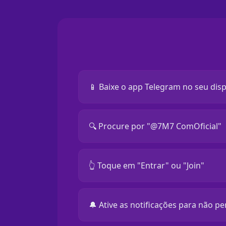
📱 Baixe o app Telegram no seu disp
🔍 Procure por "@7M7 ComOficial"
👆 Toque em "Entrar" ou "Join"
🔔 Ative as notificações para não p