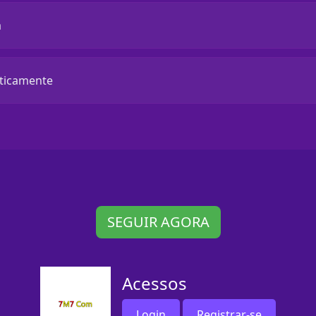
a
aticamente
SEGUIR AGORA
Acessos
Login
Registrar-se