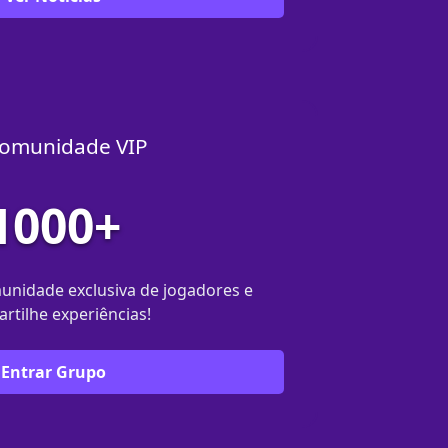
Comunidade VIP
1000+
unidade exclusiva de jogadores e
rtilhe experiências!
Entrar Grupo