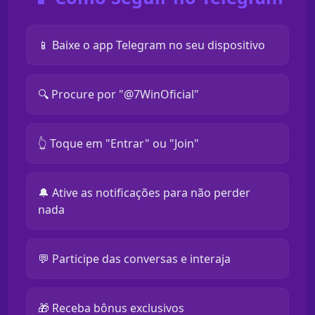
📱 Baixe o app Telegram no seu dispositivo
🔍 Procure por "@7WinOficial"
👆 Toque em "Entrar" ou "Join"
🔔 Ative as notificações para não perder
nada
💬 Participe das conversas e interaja
🎁 Receba bônus exclusivos