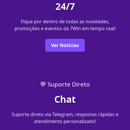
24/7
Fique por dentro de todas as novidades,
promoções e eventos da 7Win em tempo real!
Ver Notícias
💬 Suporte Direto
Chat
Suporte direto via Telegram, respostas rápidas e
atendimento personalizado!