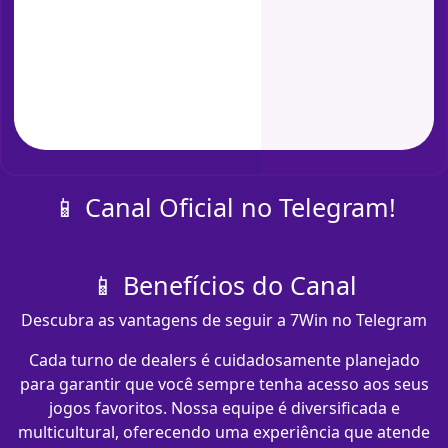
📱 Canal Oficial no Telegram!
📱 Benefícios do Canal
Descubra as vantagens de seguir a 7Win no Telegram
Cada turno de dealers é cuidadosamente planejado
para garantir que você sempre tenha acesso aos seus
jogos favoritos. Nossa equipe é diversificada e
multicultural, oferecendo uma experiência que atende