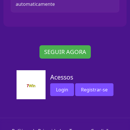
automaticamente
SEGUIR AGORA
Acessos
Login
Registrar-se