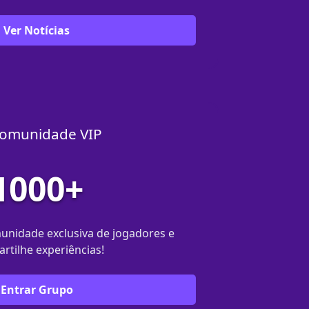
Ver Notícias
Comunidade VIP
1000+
unidade exclusiva de jogadores e
rtilhe experiências!
Entrar Grupo