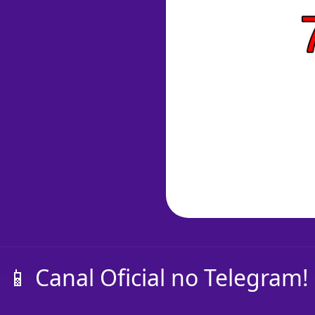
📱 Canal Oficial no Telegram!