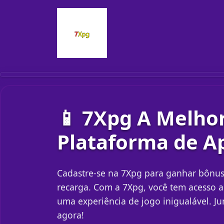
📱 7Xpg A Melho
Plataforma de A
Cadastre-se na 7Xpg para ganhar bônus
recarga. Com a 7Xpg, você tem acesso a
uma experiência de jogo inigualável. J
agora!