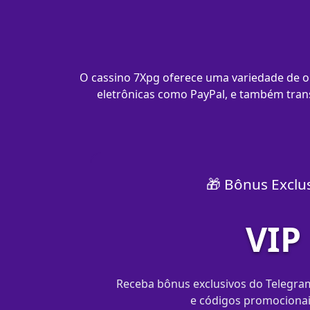
O cassino 7Xpg oferece uma variedade de op
eletrônicas como PayPal, e também trans
🎁 Bônus Exclu
VIP
Receba bônus exclusivos do Telegra
e códigos promocionai