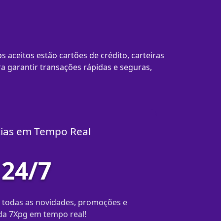
aceitos estão cartões de crédito, carteiras
a garantir transações rápidas e seguras,
cias em Tempo Real
24/7
e todas as novidades, promoções e
da 7Xpg em tempo real!