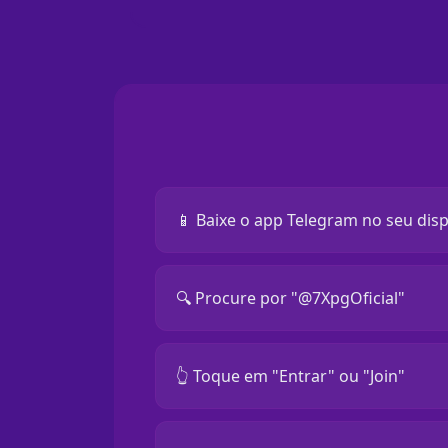
📱 Baixe o app Telegram no seu disp
🔍 Procure por "@7XpgOficial"
👆 Toque em "Entrar" ou "Join"