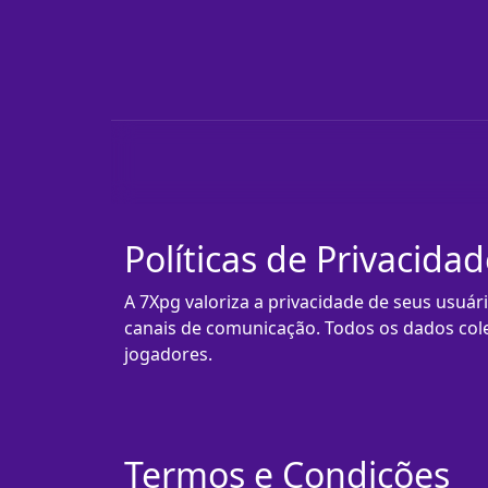
Políticas de Privacida
A 7Xpg valoriza a privacidade de seus usuá
canais de comunicação. Todos os dados cole
jogadores.
Termos e Condições