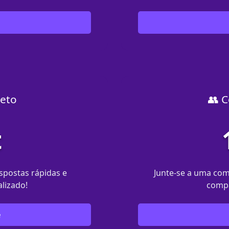
reto
👥 
t
espostas rápidas e
Junte-se a uma com
lizado!
compa
e